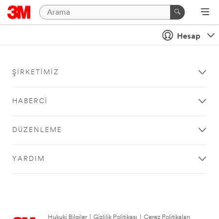
Hesap
ŞIRKETIMIZ
HABERCI
DÜZENLEME
YARDIM
Hukuki Bilgiler
|
Gizlilik Politikası
|
Çerez Politikaları