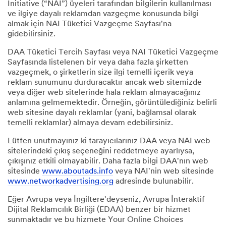
Initiative (“NAI”) üyeleri tarafından bilgilerin kullanılması
ve ilgiye dayalı reklamdan vazgeçme konusunda bilgi
almak için NAI Tüketici Vazgeçme Sayfası'na
gidebilirsiniz.
DAA Tüketici Tercih Sayfası veya NAI Tüketici Vazgeçme
Sayfasında listelenen bir veya daha fazla şirketten
vazgeçmek, o şirketlerin size ilgi temelli içerik veya
reklam sunumunu durduracaktır ancak web sitemizde
veya diğer web sitelerinde hala reklam almayacağınız
anlamına gelmemektedir. Örneğin, görüntülediğiniz belirli
web sitesine dayalı reklamlar (yani, bağlamsal olarak
temelli reklamlar) almaya devam edebilirsiniz.
Lütfen unutmayınız ki tarayıcılarınız DAA veya NAI web
sitelerindeki çıkış seçeneğini reddetmeye ayarlıysa,
çıkışınız etkili olmayabilir. Daha fazla bilgi DAA'nın web
sitesinde
www.aboutads.info
veya NAI'nin web sitesinde
www.networkadvertising.org
adresinde bulunabilir.
Eğer Avrupa veya İngiltere'deyseniz, Avrupa İnteraktif
Dijital Reklamcılık Birliği (EDAA) benzer bir hizmet
sunmaktadır ve bu hizmete Your Online Choices