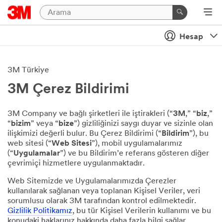
Hesap
3M Türkiye
3M Çerez Bildirimi
3M Company ve bağlı şirketleri ile iştirakleri (“
3M
,” “
biz
,”
“
bizim
” veya “
bize
”) gizliliğinizi saygı duyar ve sizinle olan
ilişkimizi değerli bulur. Bu Çerez Bildirimi (“
Bildirim
”), bu
web sitesi (“
Web Sitesi
”), mobil uygulamalarımız
(“
Uygulamalar
”) ve bu Bildirim’e referans gösteren diğer
çevrimiçi hizmetlere uygulanmaktadır.
Web Sitemizde ve Uygulamalarımızda Çerezler
kullanılarak sağlanan veya toplanan Kişisel Veriler, veri
sorumlusu olarak 3M tarafından kontrol edilmektedir.
Gizlilik Politikamız
, bu tür Kişisel Verilerin kullanımı ve bu
konudaki haklarınız hakkında daha fazla bilgi sağlar.