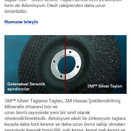
sağlar. 3M™ Silver kesme Taşları ayrıca hem Zirkonyum
hem de Alüminyum Oksit rakiplerden daha uzun
ömürlüdür.
Numune isteyin
3M™ Silver Taşlama Taşları, 3M Hassas Şekillendirilmiş
Mineralin efsanevi hızı ve
uzun ömrü sayesinde yeni bir sınıf olarak
nitelendirilmektedir. Alminyum oksit ile zirkonyum taşlara
kıyasla daha hızlı kesme ve daha uzun ömre sahip olmaları
sayesinde kaynak temizliği, pah kırma, kenar pah kırma ve