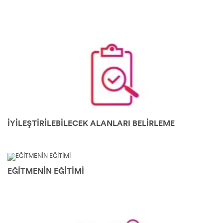
İYİLEŞTİRİLEBİLECEK ALANLARI BELİRLEME
EĞİTMENİN EĞİTİMİ