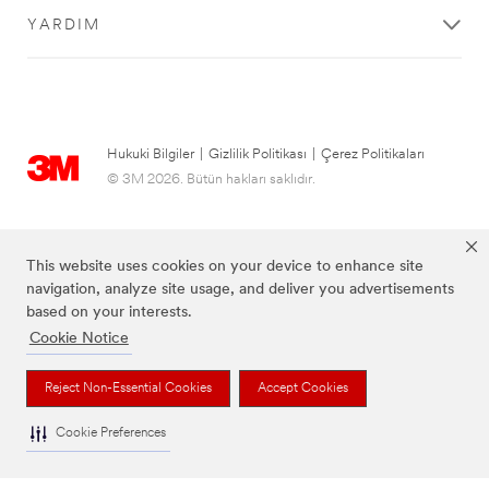
YARDIM
Hukuki Bilgiler
|
Gizlilik Politikası
|
Çerez Politikaları
© 3M 2026. Bütün hakları saklıdır.
This website uses cookies on your device to enhance site
navigation, analyze site usage, and deliver you advertisements
based on your interests.
Cookie Notice
Reject Non-Essential Cookies
Accept Cookies
Yukarıdaki listede bulunan tüm markalar, 3M tescilli markalarıdır.
Cookie Preferences