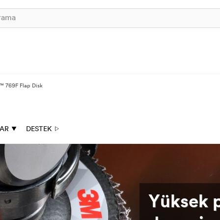
 769F Flap Disk
AR
DESTEK
Yüksek 