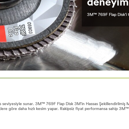
deneyiml
3M™ 769F Flap Disk'i t
ans seviyesiyle sunar. 3M™ 769F Flap Disk 3M'in Hassas Şekillendirilmiş 
ere göre daha hızlı kesim yapar. Rakipsiz fiyat performansa sahip 3M™