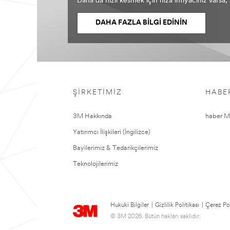
Daha da hızlı kesmek için hıza ihtiyacınız varsa
DAHA FAZLA BİLGİ EDİNİN
ŞIRKETIMIZ
HABE
3M Hakkında
haber Me
Yatırımcı İlişkileri (İngilizce)
Bayilerimiz & Tedarikçilerimiz
Teknolojilerimiz
Hukuki Bilgiler
|
Gizlilik Politikası
|
Çerez Pol
© 3M 2026. Bütün hakları saklıdır.