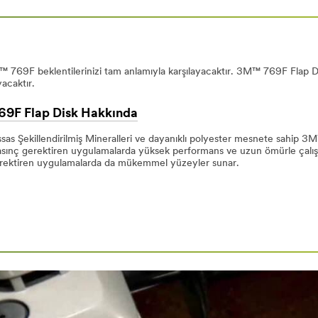
™ 769F beklentilerinizi tam anlamıyla karşılayacaktır. 3M™ 769F Flap Dis
acaktır.
9F Flap Disk Hakkında
sas Şekillendirilmiş Mineralleri ve dayanıklı polyester mesnete sahip 3
sınç gerektiren uygulamalarda yüksek performans ve uzun ömürle çalışman
rektiren uygulamalarda da mükemmel yüzeyler sunar.