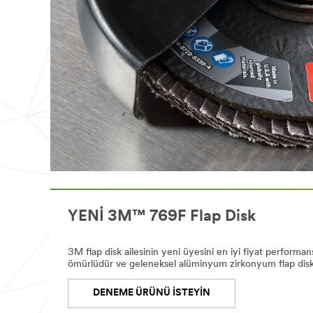
YENİ 3M™ 769F Flap Disk
3M flap disk ailesinin yeni üyesini en iyi fiyat perform
ömürlüdür ve geleneksel alüminyum zirkonyum flap diskl
DENEME ÜRÜNÜ İSTEYİN