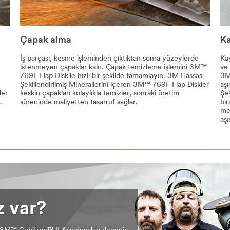
Çapak alma
K
İş parçası, kesme işleminden çıktıktan sonra yüzeylerde
Ka
istenmeyen çapaklar kalır. Çapak temizleme işlemini 3M™
ve 
769F Flap Disk'le hızlı bir şekilde tamamlayın. 3M Hassas
3M
Şekillendirilmiş Minerallerini içeren 3M™ 769F Flap Diskler
aş
ler
keskin çapakları kolaylıkla temizler, sonraki üretim
Şek
.
sürecinde maliyetten tasarruf sağlar.
bır
mes
aşı
z var?