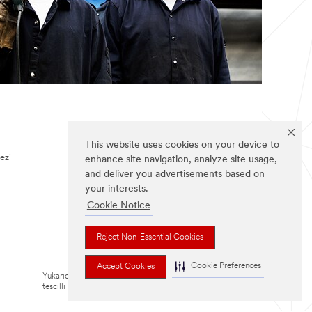
BIZI TAKIP EDIN
This website uses cookies on your device to
ezi
enhance site navigation, analyze site usage,
and deliver you advertisements based on
your interests.
Cookie Notice
Reject Non-Essential Cookies
Cookie Preferences
Accept Cookies
Yukarıdaki listede bulunan tüm markalar, 3M
tescilli markalarıdır.