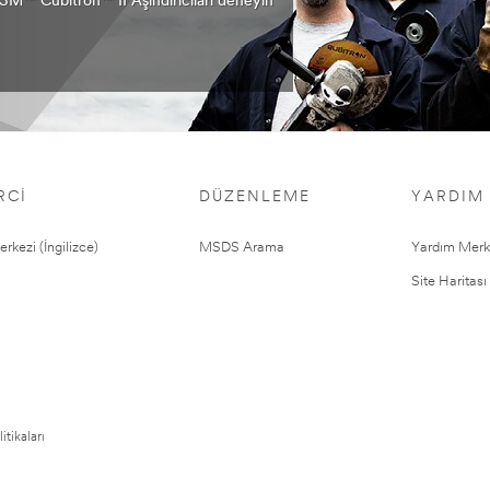
, 3M™ Cubitron™ II Aşındırıcıları deneyin
RCI
DÜZENLEME
YARDIM
rkezi (İngilizce)
MSDS Arama
Yardım Merk
Site Haritası
itikaları