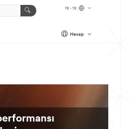
TR - TR
Hesap
performansı