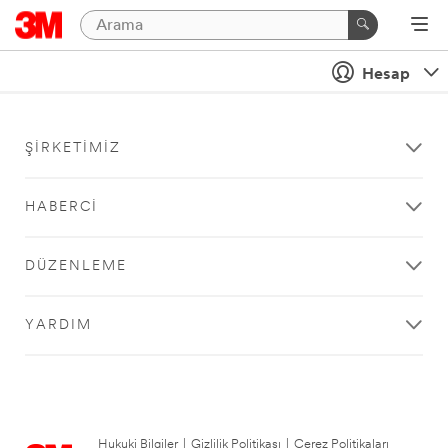
Hesap
ŞIRKETIMIZ
HABERCI
DÜZENLEME
YARDIM
Hukuki Bilgiler
|
Gizlilik Politikası
|
Çerez Politikaları