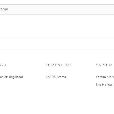
RCI
DÜZENLEME
YARDIM
rkezi (İngilizce)
MSDS Arama
Yardım Merk
Site Haritası