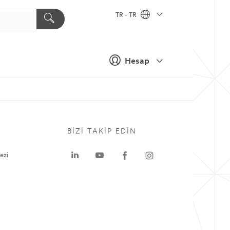
TR - TR
Hesap
BIZI TAKIP EDIN
ezi