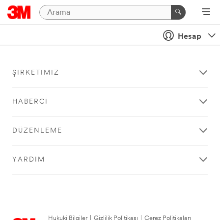
Hesap
ŞIRKETIMIZ
HABERCI
DÜZENLEME
YARDIM
Hukuki Bilgiler
|
Gizlilik Politikası
|
Çerez Politikaları