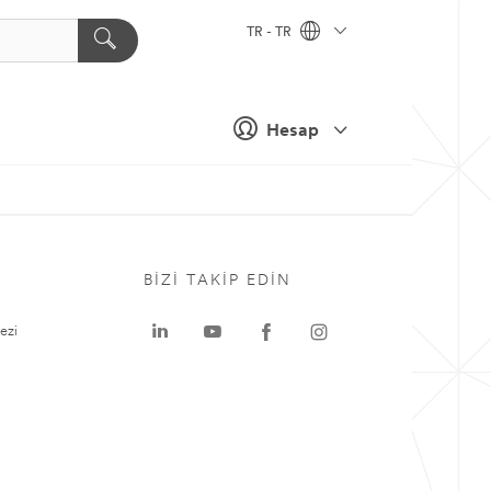
TR - TR
Hesap
BIZI TAKIP EDIN
ezi