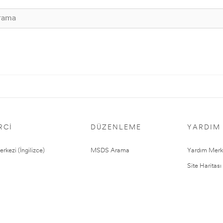
RCI
DÜZENLEME
YARDIM
rkezi (İngilizce)
MSDS Arama
Yardım Merk
Site Haritası