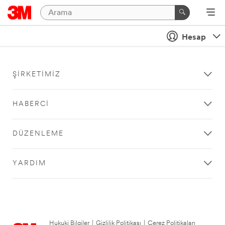
Hesap
ŞIRKETIMIZ
HABERCI
DÜZENLEME
YARDIM
Hukuki Bilgiler
|
Gizlilik Politikası
|
Çerez Politikaları