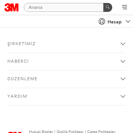
Hesap
ŞIRKETIMIZ
HABERCI
DÜZENLEME
YARDIM
Hukuki Bilgiler
|
Gizlilik Politikası
|
Çerez Politikaları