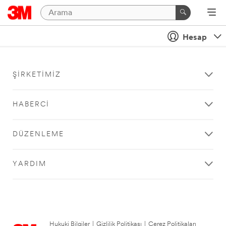
Hesap
ŞIRKETIMIZ
HABERCI
DÜZENLEME
YARDIM
Hukuki Bilgiler
|
Gizlilik Politikası
|
Çerez Politikaları