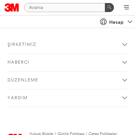
Hesap
ŞIRKETIMIZ
HABERCI
DÜZENLEME
YARDIM
Hukuki Bilgiler
|
Gizlilik Politikası
|
Çerez Politikaları