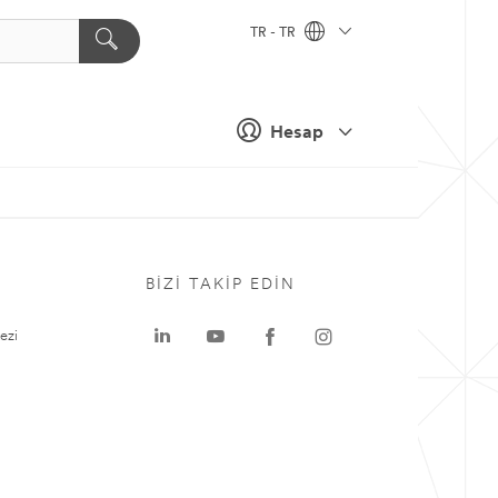
TR - TR
Hesap
BIZI TAKIP EDIN
ezi