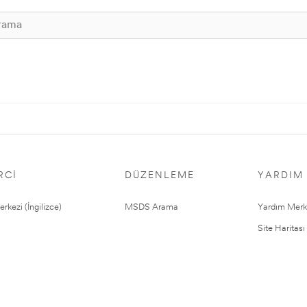
RCI
DÜZENLEME
YARDIM
rkezi (İngilizce)
MSDS Arama
Yardım Merk
Site Haritası