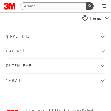
Hesap
ŞIRKETIMIZ
HABERCI
DÜZENLEME
YARDIM
Hukuki Bilgiler
|
Gizlilik Politikası
|
Çerez Politikaları