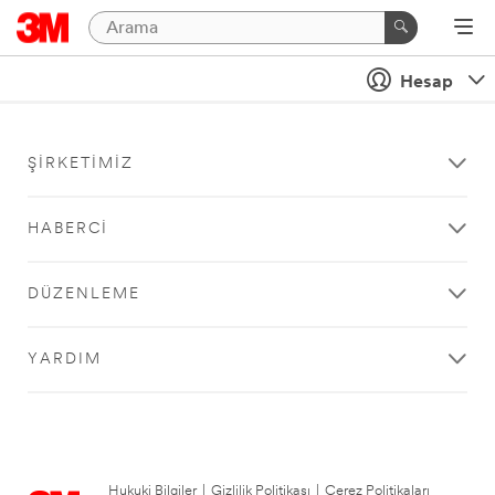
Hesap
ŞIRKETIMIZ
HABERCI
DÜZENLEME
YARDIM
Hukuki Bilgiler
|
Gizlilik Politikası
|
Çerez Politikaları