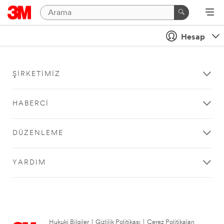
Hesap
ŞIRKETIMIZ
HABERCI
DÜZENLEME
YARDIM
Hukuki Bilgiler
|
Gizlilik Politikası
|
Çerez Politikaları