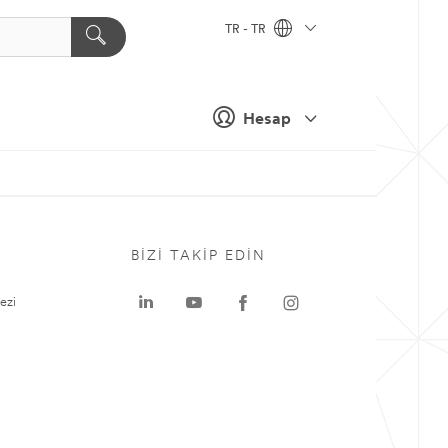
TR - TR
Hesap
BIZI TAKIP EDIN
ezi