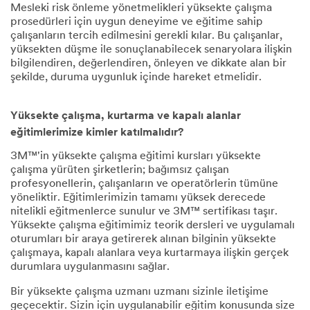
Mesleki risk önleme yönetmelikleri yüksekte çalışma
prosedürleri için uygun deneyime ve eğitime sahip
çalışanların tercih edilmesini gerekli kılar. Bu çalışanlar,
yüksekten düşme ile sonuçlanabilecek senaryolara ilişkin
bilgilendiren, değerlendiren, önleyen ve dikkate alan bir
şekilde, duruma uygunluk içinde hareket etmelidir.
Yüksekte çalışma, kurtarma ve kapalı alanlar
eğitimlerimize kimler katılmalıdır?
3M™'in yüksekte çalışma eğitimi kursları yüksekte
çalışma yürüten şirketlerin; bağımsız çalışan
profesyonellerin, çalışanların ve operatörlerin tümüne
yöneliktir. Eğitimlerimizin tamamı yüksek derecede
nitelikli eğitmenlerce sunulur ve 3M™ sertifikası taşır.
Yüksekte çalışma eğitimimiz teorik dersleri ve uygulamalı
oturumları bir araya getirerek alınan bilginin yüksekte
çalışmaya, kapalı alanlara veya kurtarmaya ilişkin gerçek
durumlara uygulanmasını sağlar.
Bir yüksekte çalışma uzmanı uzmanı sizinle iletişime
geçecektir. Sizin için uygulanabilir eğitim konusunda size