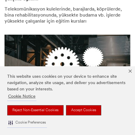
Telekomünikasyon kulelerinde, barajlarda, köprülerde,
bina rehabilitasyonunda, yüksekte budama vb. işlerde
yüksekte çalışanlar için eğitim kursları
This website uses cookies on your device to enhance site
navigation, analyze site usage, and deliver you advertisements
based on your interests.
Cookie Notice
Endüstriyel Bakım - Yüksekte çalışanlar için eğitimler
Reject Non-Essential Cookies
Accept Cookies
Kapalı alanlarda, bacalarda, taşıyıcı birimlerde,
forkliftlerde, bakım görevlerinde vb. çalışanlar için
Cookie Preferences
eğitimler