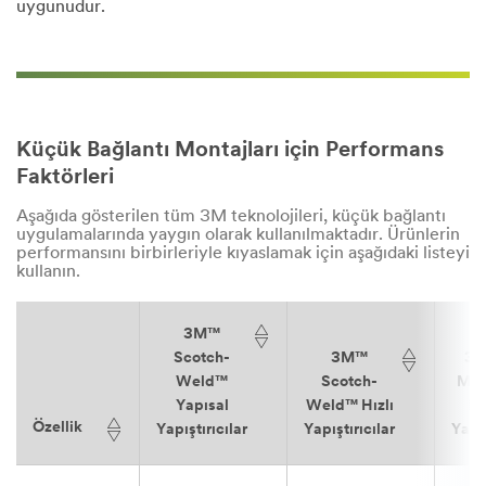
uygunudur.
Küçük Bağlantı Montajları için Performans
Faktörleri
Aşağıda gösterilen tüm 3M teknolojileri, küçük bağlantı
uygulamalarında yaygın olarak kullanılmaktadır. Ürünlerin
performansını birbirleriyle kıyaslamak için aşağıdaki listeyi
kullanın.
3M™
Scotch-
3M™
3M
Weld™
Scotch-
Melt
Yapısal
Weld™ Hızlı
Er
Özellik
Yapıştırıcılar
Yapıştırıcılar
Yapış