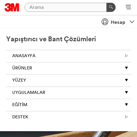
Kapalı
Bize
Hesap
Mesaj
Gönderin
Yapıştırıcı ve Bant Çözümleri
3M'e
gösterdiğiniz
ANASAYFA
ilgi
için
ÜRÜNLER
teşekkür
ederiz.
YÜZEY
Sorgunuzu
etkili
UYGULAMALAR
bir
şekilde
EĞİTİM
yönetmemize
ve
DESTEK
yanıtlamamıza
yardımcı
olmak