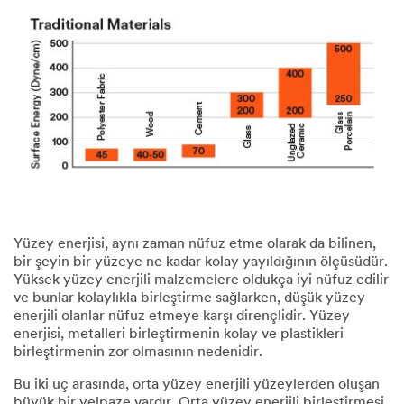
politikası
uyarınca
kişisel
bilgilerinizi
paylaşabileceğimiz
yetkili
iş
ortaklarımızdan
biri
tarafından
e-
posta
veya
telefon
Yüzey enerjisi, aynı zaman nüfuz etme olarak da bilinen,
yoluyla
bir şeyin bir yüzeye ne kadar kolay yayıldığının ölçüsüdür.
talebinize
Yüksek yüzey enerjili malzemelere oldukça iyi nüfuz edilir
yanıt
ve bunlar kolaylıkla birleştirme sağlarken, düşük yüzey
vermek
enerjili olanlar nüfuz etmeye karşı dirençlidir. Yüzey
için
enerjisi, metalleri birleştirmenin kolay ve plastikleri
kullanılacaktır.
birleştirmenin zor olmasının nedenidir.​
Bu iki uç arasında, orta yüzey enerjili yüzeylerden oluşan
büyük bir yelpaze vardır. Orta yüzey enerjili birleştirmesi