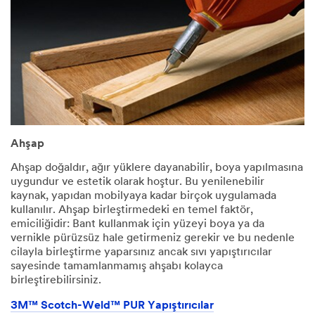
Posta
Kodu
Şehir
Ülke
Ahşap
listesi
Ahşap doğaldır, ağır yüklere dayanabilir, boya yapılmasına
Türkiye
uygundur ve estetik olarak hoştur. Bu yenilenebilir
kaynak, yapıdan mobilyaya kadar birçok uygulamada
kullanılır. Ahşap birleştirmedeki en temel faktör,
A
emiciliğidir: Bant kullanmak için yüzeyi boya ya da
şağıdaki
vernikle pürüzsüz hale getirmeniz gerekir ve bu nedenle
Kişisel
cilayla birleştirme yaparsınız ancak sıvı yapıştırıcılar
Verilerin
sayesinde tamamlanmamış ahşabı kolayca
Korunma
birleştirebilirsiniz.
sı ve
İşlenmesi
3M™ Scotch-Weld™ PUR Yapıştırıcılar