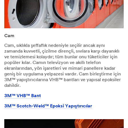
Adınız
Cam
Soyadın
Cam, sıklıkla şeffaflık nedeniyle seçilir ancak aynı
ız
zamanda kuvvetli, çizilme dirençli, sıvılara karşı dayanıklı
ve temizlemesi kolaydır; tüm bunlar onu tüketiciler için
popüler kılar. Camın televizyon ve akıllı telefon
ekranlarından, yön işaretleri ve mimari panellere kadar
İş
geniş bir uygulama yelpazesi vardır. Cam birleştirme için
telefon
3M™ yapıştırıcılarına VHB™ bantları ve yapısal epoksiler
numara
dahildir.​
sı
3M™ VHB™ Bant
3M™ Scotch-Weld™ Epoksi Yapıştırıcılar
Şirket