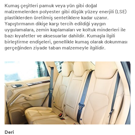
tıklayınız.
Kumaş çeşitleri pamuk veya yün gibi doğal
malzemelerden polyester gibi düşük yüzey enerjili (LSE)
plastiklerden üretilmiş sentetiklere kadar uzanır.
Yapıştırmanın dikişe karşı tercih edildiği yaygın
Bülteni
uygulamalara, zemin kaplamaları ve koltuk minderleri ile
nize üye
bazı kıyafetler ve aksesuarlar dahildir. Kumaşla ilgili
olmak ve
birleştirme endişeleri, genellikle kumaş olarak dokunması
ticari
gerçeğinden ziyade taban malzemeyle ilgilidir.
elektronik
ileti
gönderim
i için
onay
veriyoru
m.
MESAJ
GÖNDER
An
error
Deri