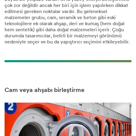
İlgi Alanı
çok zor değildir ancak her biri için işlem yapılırken dikkat
Birini seçin
edilmesi gereken noktalar vardır. Bu geleneksel
malzemeler grubu, cam, seramik ve beton gibi eski
teknolojilere ek olarak ahşap, deri ve kumaş (hem doğal
hem sentetik) gibi daha doğal malzemeleri içerir. Çoğu
durumda tasarımcılar, belirli bir malzemeyi görünümü
Sorgu Türü
nedeniyle seçer ve bu da yapıştırıcı seçimini etkileyebilir.​
Birini seçin
İş e-
posta
adresi
Cam veya ahşabı birleştirme
Mesaj