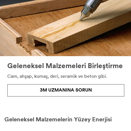
için,
kibarca
iletişim
bilgileriniz
de
dahil
olmak
üzere
bazı
önemli
bilgileri
Geleneksel Malzemeleri Birleştirme
vermenizi
rica
Cam, ahşap, kumaş, deri, seramik ve beton gibi.​
ediyoruz.
Sağladığınız
3M UZMANINA SORUN
bilgiler,
bir
3M
temsilcisi
veya
Geleneksel Malzemelerin Yüzey Enerjisi
3M
gizlilik