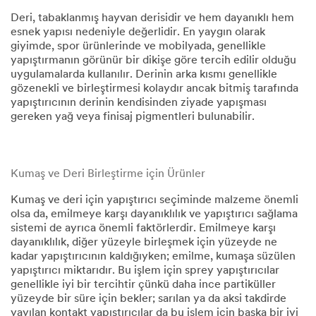
occurred.
Deri, tabaklanmış hayvan derisidir ve hem dayanıklı hem
esnek yapısı nedeniyle değerlidir. En yaygın olarak
3M
giyimde, spor ürünlerinde ve mobilyada, genellikle
ile
yapıştırmanın görünür bir dikişe göre tercih edilir olduğu
iletişime
uygulamalarda kullanılır. Derinin arka kısmı genellikle
geçtiğiniz
gözenekli ve birleştirmesi kolaydır ancak bitmiş tarafında
için
yapıştırıcının derinin kendisinden ziyade yapışması
teşekkür
gereken yağ veya finisaj pigmentleri bulunabilir.​​
ederiz
Mesajınızı
aldık.
Kumaş ve Deri Birleştirme için Ürünler
Sorgunuzu
Kumaş ve deri için yapıştırıcı seçiminde malzeme önemli
inceliyoruz
olsa da, emilmeye karşı dayanıklılık ve yapıştırıcı sağlama
Bir
sistemi de ayrıca önemli faktörlerdir. Emilmeye karşı
temsilcimiz
dayanıklılık, diğer yüzeyle birleşmek için yüzeyde ne
telefon
kadar yapıştırıcının kaldığıyken; emilme, kumaşa süzülen
veya
yapıştırıcı miktarıdır. Bu işlem için sprey yapıştırıcılar
e-
genellikle iyi bir tercihtir çünkü daha ince partiküller
posta
yüzeyde bir süre için bekler; sarılan ya da aksi takdirde
ile
yayılan kontakt yapıştırıcılar da bu işlem için başka bir iyi
sizinle